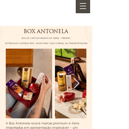
BOX ANTONELA
BOX DE CAFÉ DA MANHÃ E DA TARDE — PREMIUM
ENTREGA EM CURITIBA E RMC • ENVIO PARA TODO O BRASIL VIA TRANSPORTADORA
A Box Antonela reúne marcas premium e itens
importados em apresentação impecável — um