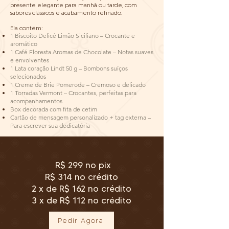
presente elegante para manhã ou tarde, com
sabores clássicos e acabamento refinado.
Ela contém:
1 Biscoito Delicé Limão Siciliano – Crocante e
aromático
1 Café Floresta Aromas de Chocolate – Notas suaves
e envolventes
1 Lata coração Lindt 50 g – Bombons suíços
selecionados
1 Creme de Brie Pomerode – Cremoso e delicado
1 Torradas Vermont – Crocantes, perfeitas para
acompanhamentos
Box decorada com fita de cetim
Cartão de mensagem personalizado + tag externa –
Para escrever sua dedicatória
R$ 299 no pix
R$ 314 no crédito
2 x de R$ 162 no crédito
3 x de R$ 112 no crédito
Pedir Agora