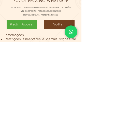
SUCO? PEÇA NO WHATSAPP
PEDIDOS PELO WHATSAPP • PERSONALIZE A MENSAGEM DO CARTÃO
VINHOS ESPECIAIS • PETISCOS SELECIONADOS
ENTREGA SEGURA • ATENDIMENTO ÁGIL
Pedir Agora
Voltar
Informações:
Restrições alimentares e demais opções de
bebida sob consulta.
Personalizamos a caixa cartonada (cores,
nome, mensagem e logo da empresa).
Pedidos a partir de 10 unidades. Consulte
prazo e valores pelo WhatsApp.
Entregas:
Entregamos nossos produtos artesanais em
Curitiba e Região Metropolitana, com
rastreamento em tempo real e
acompanhamento pelo WhatsApp.
Para itens com produtos industrializados,
realizamos envio para todo o Brasil via
transportadora, com código de rastreio.
A taxa é calculada à parte, conforme o
endereço do destinatário.
Também é possível retirar em nossa sede,
mediante agendamento de horário.