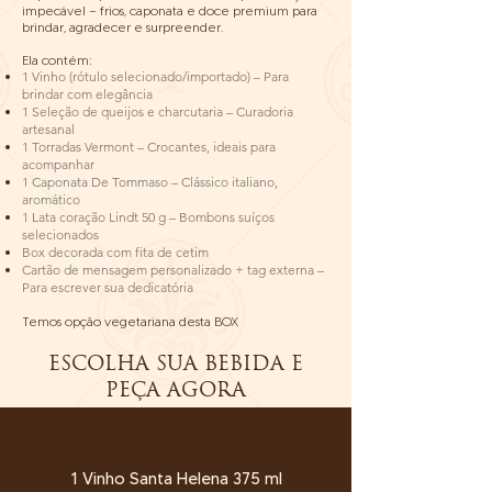
impecável — frios, caponata e doce premium para
brindar, agradecer e surpreender.
Ela contém:
1 Vinho (rótulo selecionado/importado) – Para
brindar com elegância
1 Seleção de queijos e charcutaria – Curadoria
artesanal
1 Torradas Vermont – Crocantes, ideais para
acompanhar
1 Caponata De Tommaso – Clássico italiano,
aromático
1 Lata coração Lindt 50 g – Bombons suíços
selecionados
Box decorada com fita de cetim
Cartão de mensagem personalizado + tag externa –
Para escrever sua dedicatória
Temos opção vegetariana desta BOX
ESCOLHA SUA BEBIDA E
PEÇA AGORA
1 Vinho Santa Helena 375 ml