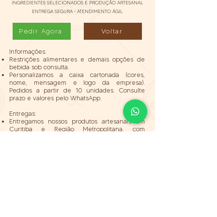
INGREDIENTES SELECIONADOS E PRODUÇÃO ARTESANAL
ENTREGA SEGURA • ATENDIMENTO ÁGIL
Pedir Agora
Voltar
Informações:
Restrições alimentares e demais opções de
bebida sob consulta.
Personalizamos a caixa cartonada (cores,
nome, mensagem e logo da empresa).
Pedidos a partir de 10 unidades. Consulte
prazo e valores pelo WhatsApp.
Entregas:
Entregamos nossos produtos artesanais em
Curitiba e Região Metropolitana, com
rastreamento em tempo real e
acompanhamento pelo WhatsApp.
Para itens com produtos industrializados,
realizamos envio para todo o Brasil via
transportadora, com código de rastreio.
A taxa é calculada à parte, conforme o
endereço do destinatário.
Também é possível retirar em nossa sede,
mediante agendamento de horário.
Pagamento: