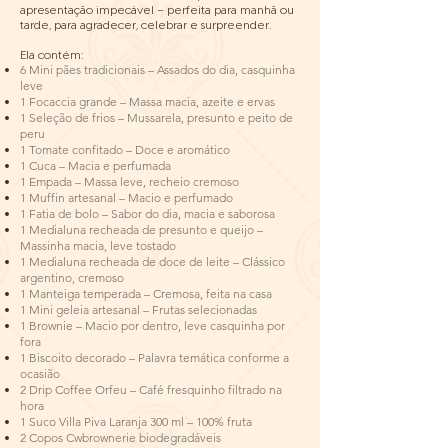
apresentação impecável — perfeita para manhã ou
tarde, para agradecer, celebrar e surpreender.
Ela contém:
6 Mini pães tradicionais – Assados do dia, casquinha
leve
1 Focaccia grande – Massa macia, azeite e ervas
1 Seleção de frios – Mussarela, presunto e peito de
peru
1 Tomate confitado – Doce e aromático
1 Cuca – Macia e perfumada
1 Empada – Massa leve, recheio cremoso
1 Muffin artesanal – Macio e perfumado
1 Fatia de bolo – Sabor do dia, macia e saborosa
1 Medialuna recheada de presunto e queijo –
Massinha macia, leve tostado
1 Medialuna recheada de doce de leite – Clássico
argentino, cremoso
1 Manteiga temperada – Cremosa, feita na casa
1 Mini geleia artesanal – Frutas selecionadas
1 Brownie – Macio por dentro, leve casquinha por
fora
1 Biscoito decorado – Palavra temática conforme a
ocasião
2 Drip Coffee Orfeu – Café fresquinho filtrado na
hora
1 Suco Villa Piva Laranja 300 ml – 100% fruta
2 Copos Cwbrownerie biodegradáveis