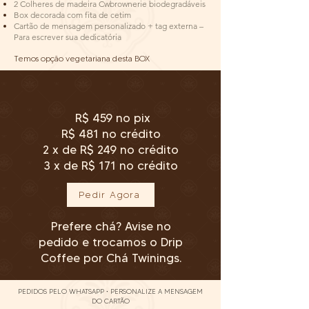
2 Colheres de madeira Cwbrownerie biodegradáveis
Box decorada com fita de cetim
Cartão de mensagem personalizado + tag externa –
Para escrever sua dedicatória
Temos opção vegetariana desta BOX
R$ 459 no pix
R$ 481 no crédito
2 x de R$ 249 no crédito
3 x de R$ 171 no crédito
Pedir Agora
Prefere chá? Avise no
pedido e trocamos o Drip
Coffee por Chá Twinings.
PEDIDOS PELO WHATSAPP • PERSONALIZE A MENSAGEM
DO CARTÃO