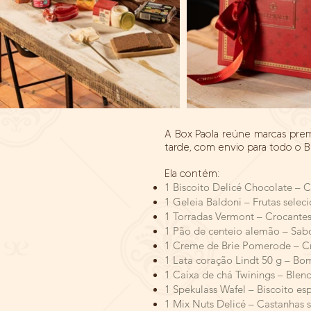
A Box Paola reúne marcas pre
tarde, com envio para todo o Br
Ela contém:
1 Biscoito Delicé Chocolate – 
1 Geleia Baldoni – Frutas selec
1 Torradas Vermont – Crocante
1 Pão de centeio alemão – Sabor
1 Creme de Brie Pomerode – C
1 Lata coração Lindt 50 g – Bo
1 Caixa de chá Twinings – Blend
1 Spekulass Wafel – Biscoito es
1 Mix Nuts Delicé – Castanhas 