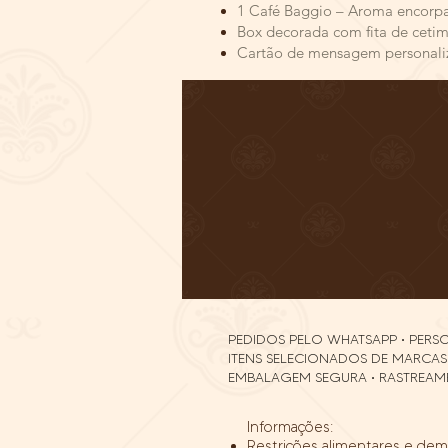
1 Café Baggio – Aroma encorpa
Box decorada com fita de ceti
Cartão de mensagem personaliza
PEDIDOS PELO WHATSAPP • PER
ITENS SELECIONADOS DE MARCAS
EMBALAGEM SEGURA • RASTREAM
Informações:
Restrições alimentares e dem