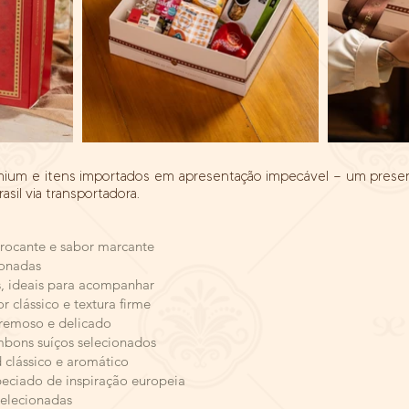
mium e itens importados em apresentação impecável — um prese
asil via transportadora.
Crocante e sabor marcante
ionadas
s, ideais para acompanhar
 clássico e textura firme
remoso e delicado
mbons suíços selecionados
 clássico e aromático
peciado de inspiração europeia
selecionadas