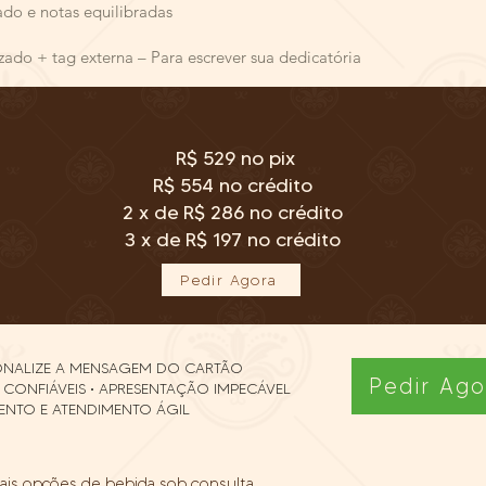
do e notas equilibradas
m
do + tag externa – Para escrever sua dedicatória
R$ 529 no pix
R$ 554 no crédito
2 x de R$ 286 no crédito
3 x de R$ 197 no crédito
Pedir Agora
SONALIZE A MENSAGEM DO CARTÃO
Pedir Ago
 CONFIÁVEIS • APRESENTAÇÃO IMPECÁVEL
ENTO E ATENDIMENTO ÁGIL
ais opções de bebida sob consulta.