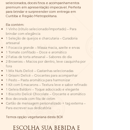
selecionados, doces finos e acompanhamentos
premium em apresentação impecável. Perfeita
para brindar e surpreender com entrega em
Curitiba e Região Metropolitana.
Ela contém:
1 Vinho (rótulo selecionado/importado) – Para
brindar com elegância
1 Seleção de queijos e charcutaria – Curadoria
artesanal
1 Focaccia grande – Massa macia, azeite e ervas
1 Tomate confitado – Doce e aromático
2 Fatias de torta artesanal – Sabores do dia
2 Brownies – Macios por dentro, leve casquinha por
fora
1 Mix Nuts Delicé – Castanhas selecionadas
1 Grissini Delicé – Crocantes para acompanhar
1 Pesto – Pasta aromática para harmonizar
1 Kit com 5 macarons – Textura leve e sabor refinado
1 Geleia Baldoni – Toque adocicado e elegante
1 Biscoito Delicé Chocolate – Crocante e aromático
Box decorada com fita de cetim
Cartão de mensagem personalizado + tag externa –
Para escrever sua dedicatória
Temos opção vegetariana desta BOX
ESCOLHA SUA BEBIDA E