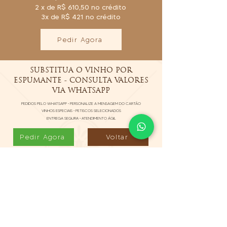
2 x de R$ 610,50 no crédito
3x de R$ 421 no crédito
Pedir Agora
SUBSTITUA O VINHO POR
ESPUMANTE - CONSULTA VALORES
VIA WHATSAPP
PEDIDOS PELO WHATSAPP • PERSONALIZE A MENSAGEM DO CARTÃO
VINHOS ESPECIAIS • PETISCOS SELECIONADOS
ENTREGA SEGURA • ATENDIMENTO ÁGIL
Pedir Agora
Voltar
Informações:
Restrições alimentares e demais opções de
bebida sob consulta.
Personalizamos a caixa cartonada (cores,
nome, mensagem e logo da empresa).
Pedidos a partir de 10 unidades. Consulte
prazo e valores pelo WhatsApp.
Entregas: