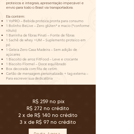
proteicos e integrais, apresentação impecável e
envio para todo o Brasil via transportadora.
Ela contém:
1 YoPRO – Bebida proteica pronta para consumo
1 Bolinho BeLive – Zero glúten* e macio (*conforme
rótulo)
1 Barrinha de fibras Pinati – Fonte de fibras
1 Sachê de whey +UM – Suplemento proteico em
pó
1 Geleia Zero Casa Madeira – Sem adição de
açúcares
1 Biscoito de arroz FitFood – Leve e crocante
1 Biscoito Flormel – Doce equilibrado
Box decorada com fita de cetim
Cartão de mensagem personalizado + tag externa –
Para escrever sua dedicatória
R$ 259 no pix
R$ 272 no crédito
2 x de R$ 140 no crédito
3 x de R$ 97 no crédito
Pedir Agora