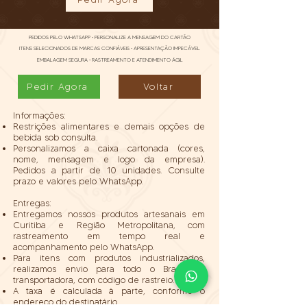
PEDIDOS PELO WHATSAPP • PERSONALIZE A MENSAGEM DO CARTÃO
ITENS SELECIONADOS DE MARCAS CONFIÁVEIS • APRESENTAÇÃO IMPECÁVEL
EMBALAGEM SEGURA • RASTREAMENTO E ATENDIMENTO ÁGIL
Pedir Agora
Voltar
Informações:
Restrições alimentares e demais opções de
bebida sob consulta.
Personalizamos a caixa cartonada (cores,
nome, mensagem e logo da empresa).
Pedidos a partir de 10 unidades. Consulte
prazo e valores pelo WhatsApp.
Entregas:
Entregamos nossos produtos artesanais em
Curitiba e Região Metropolitana, com
rastreamento em tempo real e
acompanhamento pelo WhatsApp.
Para itens com produtos industrializados,
realizamos envio para todo o Brasil via
transportadora, com código de rastreio.
A taxa é calculada à parte, conforme o
endereço do destinatário.