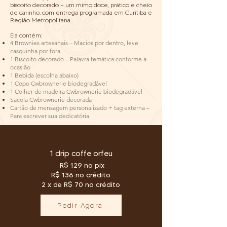
biscoito decorado — um mimo doce, prático e cheio
de carinho, com entrega programada em Curitiba e
Região Metropolitana.
Ela contém:
4 Brownies artesanais – Macios por dentro, leve
casquinha por fora
1 Biscoito decorado – Palavra temática conforme a
ocasião
1 Bebida (escolha abaixo)
1 Copo Cwbrownerie biodegradável
1 Colher de madeira Cwbrownerie biodegradável
Sacola Cwbrownerie decorada
Cartão de mensagem personalizado + tag externa –
Para escrever sua dedicatória
1 drip coffe orfeu
R$ 129 no pix
R$ 136 no crédito
2 x de R$ 70 no crédito
Pedir Agora