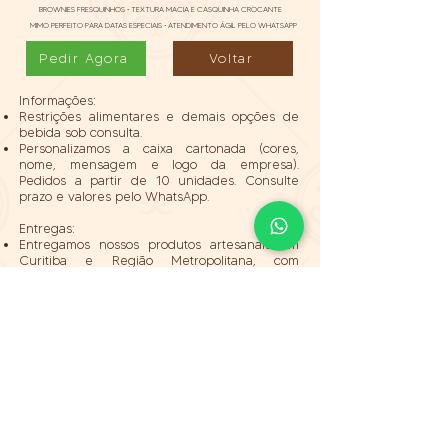
BROWNIES FRESQUINHOS • TEXTURA MACIA E CASQUINHA CROCANTE
MIMO PERFEITO PARA DATAS ESPECIAIS • ATENDIMENTO ÁGIL PELO WHATSAPP
Pedir Agora
Voltar
Informações:
Restrições alimentares e demais opções de
bebida sob consulta.
Personalizamos a caixa cartonada (cores,
nome, mensagem e logo da empresa).
Pedidos a partir de 10 unidades. Consulte
prazo e valores pelo WhatsApp.
Entregas:
Entregamos nossos produtos artesanais em
Curitiba e Região Metropolitana, com
rastreamento em tempo real e
acompanhamento pelo WhatsApp.
Para itens com produtos industrializados,
realizamos envio para todo o Brasil via
transportadora, com código de rastreio.
A taxa é calculada à parte, conforme o
endereço do destinatário.
Também é possível retirar em nossa sede,
mediante agendamento de horário.
Pagamento: